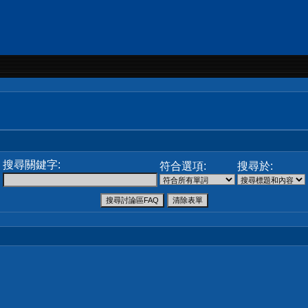
搜尋關鍵字:
符合選項:
搜尋於: