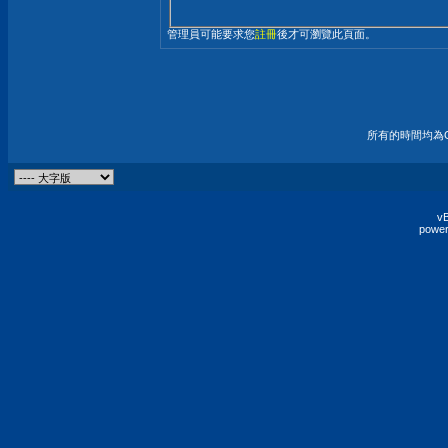
管理員可能要求您
註冊
後才可瀏覽此頁面。
所有的時間均為G
vB
power