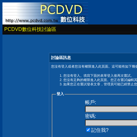
PCDVD數位科技討論區
討論區訊息
您沒有登入或者您沒有權限進入此頁面。這可能有如下幾個
您沒有登入。填寫下面的表單登入後再次嘗試。
您沒有足夠的權限進入此頁面。您正在嘗試編輯
如果您正在嘗試發表文章，管理員可能已經禁止
登入
帳戶:
密碼:
記住我?