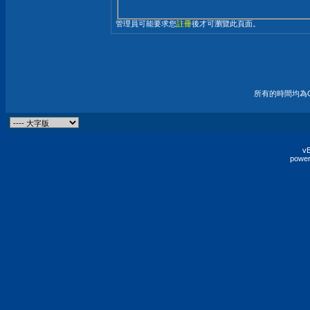
管理員可能要求您
註冊
後才可瀏覽此頁面。
所有的時間均為G
vB
power