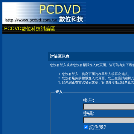
PCDVD數位科技討論區
討論區訊息
您沒有登入或者您沒有權限進入此頁面。這可能有如下幾個
您沒有登入。填寫下面的表單登入後再次嘗試。
您沒有足夠的權限進入此頁面。您正在嘗試編輯
如果您正在嘗試發表文章，管理員可能已經禁止
登入
帳戶:
密碼:
記住我?