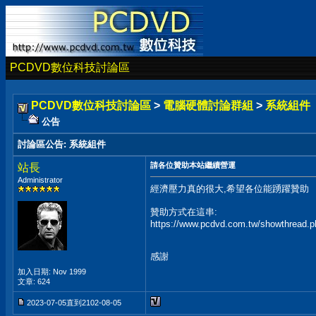
PCDVD數位科技討論區
PCDVD數位科技討論區
>
電腦硬體討論群組
>
系統組件
公告
討論區公告
:
系統組件
請各位贊助本站繼續營運
站長
Administrator
經濟壓力真的很大,希望各位能踴躍贊助
贊助方式在這串:
https://www.pcdvd.com.tw/showthread.
感謝
加入日期: Nov 1999
文章: 624
2023-07-05直到2102-08-05